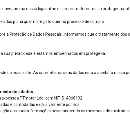
ue navegam na nossa loja online e comprometemo-nos a proteger as inf
ecidos por si quer no registo quer no processo de compra.
obre a Proteção de Dados Pessoais, informamos que o tratamento dos d
s a sua privacidade e estamos empenhados em protegê-la.
de do nosso site. Ao submeter os seus dados está a aceitar a nossa pol
tamento dos dados.
esa/pessoa PTmotor Lda. com NIF: 514366192
radas e controladas exclusivamente por nós.
oteção das suas informações pessoais sendo as mesmas administradas e