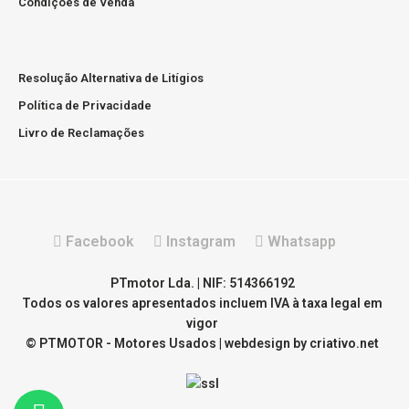
meses Prazo de entrega de 2 a 6 diasPortes grátis para
Condições de Venda
Portugal Continental..
Resolução Alternativa de Litígios
Política de Privacidade
Livro de Reclamações
Facebook
Instagram
Whatsapp
PTmotor Lda. | NIF: 514366192
Todos os valores apresentados incluem IVA à taxa legal em
vigor
© PTMOTOR - Motores Usados | webdesign by
criativo.net