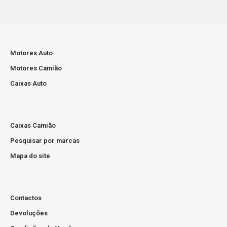
Preço sob consultaMotor reconstruido com Garantia de 12
Motores Auto
meses Prazo de entrega de 2 a 6 diasPortes grátis para
Motores Camião
Portugal Continental..
Caixas Auto
Caixas Camião
Pesquisar por marcas
Mapa do site
Motor Usado DAF XF 410cv MX-13
Contactos
Devoluções
Preço sob consultaMotor reconstruido com Garantia de 12