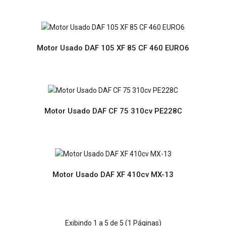
Preço sob consultaMotor reconstruido com Garantia de 12
meses Prazo de entrega de 2 a 6 diasPortes grátis para
Portugal Continental..
Motor Usado DAF 105 XF 85 CF 460 EURO6
Motor Usado DAF CF 75 310cv PE228C
Motor Usado DAF 105 XF 510cv EURO5
Preço sob consultaMotor reconstruido com Garantia de 12
Motor Usado DAF XF 410cv MX-13
meses Prazo de entrega de 2 a 6 diasPortes grátis para
Portugal Continental..
Exibindo 1 a 5 de 5 (1 Páginas)