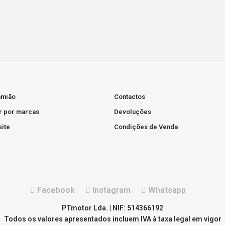
amião
Contactos
r por marcas
Devoluções
ite
Condições de Venda
Facebook
Instagram
Whatsapp
PTmotor Lda. | NIF: 514366192
Todos os valores apresentados incluem IVA à taxa legal em vigor