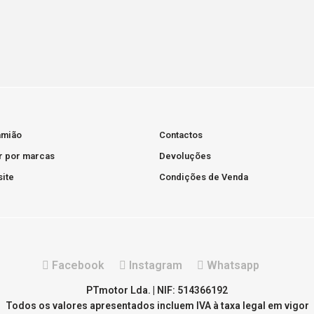
amião
Contactos
r por marcas
Devoluções
ite
Condições de Venda
Facebook
Instagram
Whatsapp
PTmotor Lda. | NIF: 514366192
Todos os valores apresentados incluem IVA à taxa legal em vigor