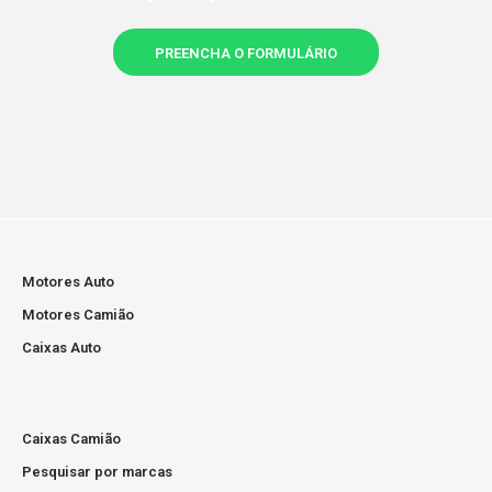
Portugal Continental..
PREENCHA O FORMULÁRIO
Motor Usado Audi A4 Q5 2.0 TDi 143cv CAGA
Motores Auto
Motores Camião
Preço sob consultaMotor Usado com Garantia de 12
Caixas Auto
meses Prazo de entrega de 2 a 6 diasPortes grátis para
Portugal Continental..
Caixas Camião
Pesquisar por marcas