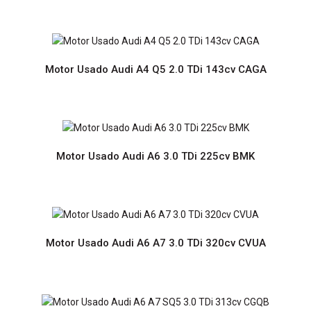
Motor Usado Audi A4 Q5 2.0 TDi 143cv CAGA
Preço sob consultaMotor Usado com Garantia de 12
meses Prazo de entrega de 2 a 6 diasPortes grátis para
Portugal Continental..
Motor Usado Audi A6 3.0 TDi 225cv BMK
Motor Usado Audi A4 A5 3.0 240cv CAPA
Motor Usado Audi A6 A7 3.0 TDi 320cv CVUA
Preço sob consultaMotor Usado com Garantia de 12