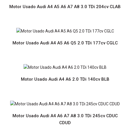
Motor Usado Audi A4 A5 A6 A7 A8 3.0 TDi 204cv CLAB
Motor Usado Audi A4 A5 2.0 TDi 150cv DEUA
Motor Usado Audi A4 A5 A6 Q5 2.0 TDi 177cv CGLC
Preço sob consultaMotor Usado com Garantia de 12
meses Prazo de entrega de 2 a 6 diasPortes grátis para
Portugal Continental..
Motor Usado Audi A4 A6 2.0 TDi 140cv BLB
Motor Usado Audi A4 A6 A7 A8 3.0 TDi 245cv CDUC
CDUD
Motor Usado Audi A4 A5 2.7 TDi 190cv CAMA