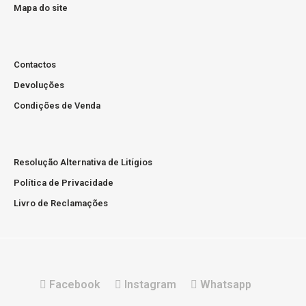
Mapa do site
Motor Usado Audi A6 3.0 TDi 225cv BMK
Contactos
Devoluções
Condições de Venda
Preço sob consultaMotor Usado com Garantia de 12
meses Prazo de entrega de 2 a 6 diasPortes grátis para
Portugal Continental..
Resolução Alternativa de Litígios
Política de Privacidade
Livro de Reclamações
Motor Usado Audi A6 A7 3.0 TDi 320cv CVUA
Facebook
Instagram
Whatsapp