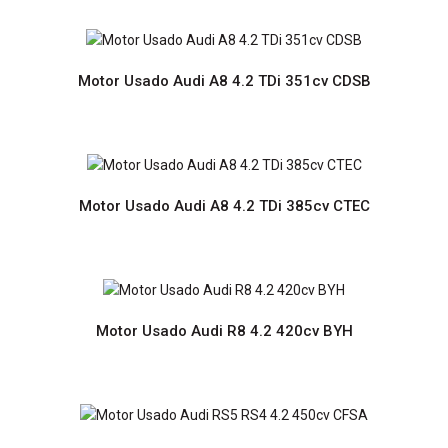
Motor Usado Audi A4 A5 A6 Q5 2.0 TDi 177cv CGLC
Motor Usado Audi A8 4.2 TDi 351cv CDSB
Preço sob consultaMotor Usado com Garantia de 12
Motor Usado Audi A8 4.2 TDi 385cv CTEC
meses Prazo de entrega de 2 a 6 diasPortes grátis para
Portugal Continental..
Motor Usado Audi R8 4.2 420cv BYH
Motor Usado Audi A4 A6 2.0 TDi 140cv BLB