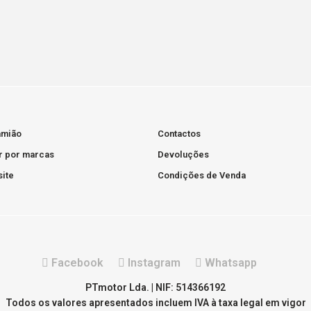
amião
Contactos
r por marcas
Devoluções
ite
Condições de Venda
Facebook
Instagram
Whatsapp
PTmotor Lda. | NIF: 514366192
Todos os valores apresentados incluem IVA à taxa legal em vigor